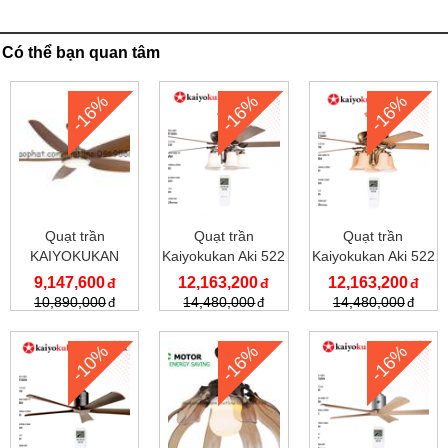
Có thể bạn quan tâm
-16%
-16%
-16%
Quạt trần
Quạt trần
Quạt trần
KAIYOKUKAN
Kaiyokukan Aki 522
Kaiyokukan Aki 522
HIRO 219 OAK
G
9,147,600
12,163,200
12,163,200
10,890,000
14,480,000
14,480,000
-10%
-16%
-16%