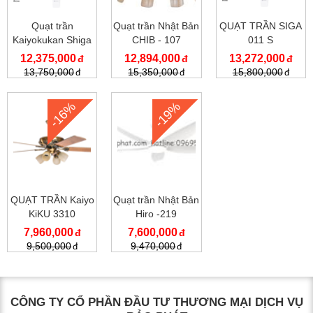
Quạt trần
Quạt trần Nhật Bản
QUẠT TRẦN SIGA
Kaiyokukan Shiga
CHIB - 107
011 S
011 BK
12,375,000
12,894,000
13,272,000
13,750,000
15,350,000
15,800,000
-16%
-19%
QUẠT TRẦN Kaiyo
Quạt trần Nhật Bản
KiKU 3310
Hiro -219
7,960,000
7,600,000
9,500,000
9,470,000
CÔNG TY CỔ PHẦN ĐẦU TƯ THƯƠNG MẠI DỊCH VỤ