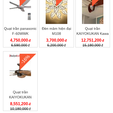
Quạt trần panasonic
Đèn mâm hiện đại
Quạt trần
F-60WWK
M108
KAIYOKUKAN Kawa
020
4,750,000
3,700,000
12,751,200
6,590,000
6,200,000
15,180,000
-16%
Quạt trần
KAIYOKUKAN
KOCHI 168
8,551,200
10,180,000