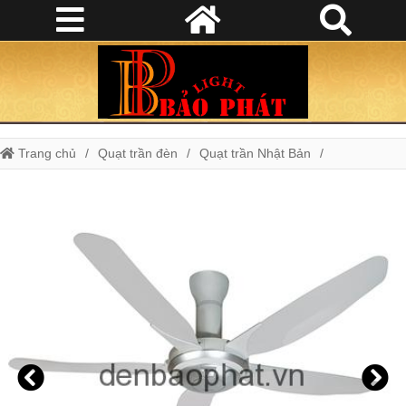
Trang chủ
Quạt trần đèn
Quạt trần Nhật Bản
Quạt trần Panasonic F-56PZM