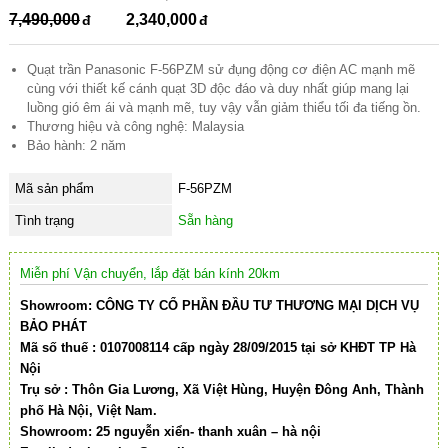
7,490,000
2,340,000
Quạt trần Panasonic F-56PZM sử đụng động cơ điện AC mạnh mẽ
cùng với thiết kế cánh quạt 3D độc đáo và duy nhất giúp mang lại
luồng gió êm ái và mạnh mẽ, tuy vậy vẫn giảm thiểu tối đa tiếng ồn.
Thương hiệu và công nghệ: Malaysia
Bảo hành: 2 năm
Mã sản phẩm
F-56PZM
Tình trạng
Sẵn hàng
Miễn phí Vận chuyển, lắp đặt bán kính 20km
Showroom: CÔNG TY CỔ PHẦN ĐẦU TƯ THƯƠNG MẠI DỊCH VỤ
BẢO PHÁT
Mã số thuế : 0107008114 cấp ngày 28/09/2015 tại sở KHĐT TP Hà
Nội
Trụ sở : Thôn Gia Lương, Xã Việt Hùng, Huyện Đông Anh, Thành
phố Hà Nội, Việt Nam.
Showroom: 25 nguyễn xiển- thanh xuân – hà nội