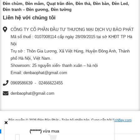
Đèn chùm
Đèn mâm
Quạt trần đèn
Đèn thả
Đèn bàn
Đèn Led
Đèn tranh – Đèn gương
Đèn tường
Liên hệ với chúng tôi
CÔNG TY CỔ PHẦN ĐẦU TƯ THƯƠNG MẠI DỊCH VỤ BẢO PHÁT
Mã số thuế : 0107008114 cấp ngày 28/09/2015 tại sở KHĐT TP Hà
Nội
Trụ sở : Thôn Gia Lương, Xã Việt Hùng, Huyện Đông Anh, Thành
phố Hà Nội, Việt Nam.
Showroom: 25 nguyễn xiển- thanh xuân – hà nội
Email:
denbaophat@gmail.com
0969586639
02466622455
denbaophat@gmail.com
Bản quyền © 2026
Đèn Bảo Phát
- Toàn bộ phiên bản.
Cung cấp bởi
EchBay.com
(******)
vừa mua
.
.