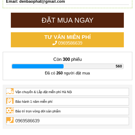
Email:
denbaophat@gmail.com
ĐẶT MUA NGAY
TƯ VẤN MIỄN PHÍ
0969586639
Còn
300
phiếu
|
560
Đã có
260
người đặt mua
Vận chuyển & Lắp đặt miễn phí Hà Nội
Bảo hành 1 năm miễn phí
Bảo trì trọn vòng đời sản phẩm
0969586639