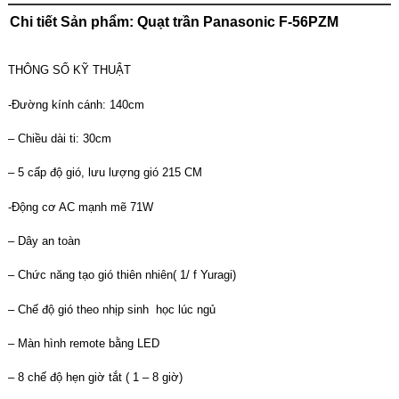
Chi tiết Sản phẩm: Quạt trần Panasonic F-56PZM
THÔNG SỐ KỸ THUẬT
-Đường kính cánh: 140cm
– Chiều dài ti: 30cm
– 5 cấp độ gió, lưu lượng gió 215 CM
-Động cơ AC mạnh mẽ 71W
– Dây an toàn
– Chức năng tạo gió thiên nhiên( 1/ f Yuragi)
– Chế độ gió theo nhịp sinh học lúc ngủ
– Màn hình remote bằng LED
– 8 chế độ hẹn giờ tắt ( 1 – 8 giờ)