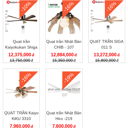
-10%
-16%
-16%
Quạt trần
Quạt trần Nhật Bản
QUẠT TRẦN SIGA
Kaiyokukan Shiga
CHIB - 107
011 S
011 BK
12,375,000
12,894,000
13,272,000
13,750,000
15,350,000
15,800,000
-16%
-19%
QUẠT TRẦN Kaiyo
Quạt trần Nhật Bản
KiKU 3310
Hiro -219
7,960,000
7,600,000