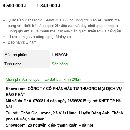
6,590,000
1,840,000
Quạt trần Panasonic F-60wwk sử đụng động cơ điện AC mạnh mẽ
cùng với thiết kế cánh quạt 3D độc đáo và duy nhất giúp mang lại
luồng gió êm ái và mạnh mẽ, tuy vậy vẫn giảm thiểu tối đa tiếng ồn.
Thương hiệu và công nghệ: Malaysia
Bảo hành: 2 năm
Mã sản phẩm
F-60WWK
Tình trạng
Sẵn hàng
Miễn phí Vận chuyển, lắp đặt bán kính 20km
Showroom: CÔNG TY CỔ PHẦN ĐẦU TƯ THƯƠNG MẠI DỊCH VỤ
BẢO PHÁT
Mã số thuế : 0107008114 cấp ngày 28/09/2015 tại sở KHĐT TP Hà
Nội
Trụ sở : Thôn Gia Lương, Xã Việt Hùng, Huyện Đông Anh, Thành
phố Hà Nội, Việt Nam.
Showroom: 25 nguyễn xiển- thanh xuân – hà nội