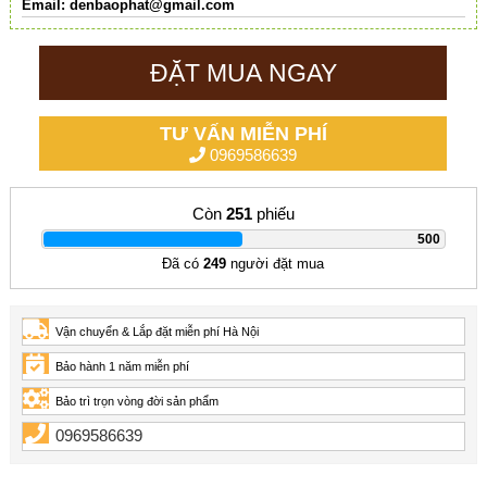
Email:
denbaophat@gmail.com
ĐẶT MUA NGAY
TƯ VẤN MIỄN PHÍ
0969586639
Còn
251
phiếu
|
500
Đã có
249
người đặt mua
Vận chuyển & Lắp đặt miễn phí Hà Nội
Bảo hành 1 năm miễn phí
Bảo trì trọn vòng đời sản phẩm
0969586639