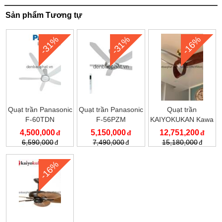
Sản phẩm Tương tự
-31%
-31%
-16%
Quạt trần Panasonic
Quạt trần Panasonic
Quạt trần
F-60TDN
F-56PZM
KAIYOKUKAN Kawa
020
4,500,000
5,150,000
12,751,200
6,590,000
7,490,000
15,180,000
-16%