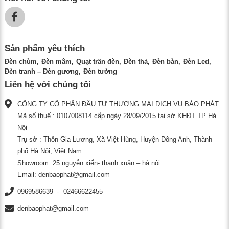
Sản phẩm yêu thích
Đèn chùm
Đèn mâm
Quạt trần đèn
Đèn thả
Đèn bàn
Đèn Led
Đèn tranh – Đèn gương
Đèn tường
Liên hệ với chúng tôi
CÔNG TY CỔ PHẦN ĐẦU TƯ THƯƠNG MẠI DỊCH VỤ BẢO PHÁT
Mã số thuế : 0107008114 cấp ngày 28/09/2015 tại sở KHĐT TP Hà
Nội
Trụ sở : Thôn Gia Lương, Xã Việt Hùng, Huyện Đông Anh, Thành
phố Hà Nội, Việt Nam.
Showroom: 25 nguyễn xiển- thanh xuân – hà nội
Email:
denbaophat@gmail.com
0969586639
02466622455
denbaophat@gmail.com