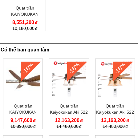
Quạt trần
KAIYOKUKAN
KOCHI 168
8,551,200
10,180,000
Có thể bạn quan tâm
-16%
-16%
-16%
Quạt trần
Quạt trần
Quạt trần
KAIYOKUKAN
Kaiyokukan Aki 522
Kaiyokukan Aki 522
HIRO 219 OAK
G
9,147,600
12,163,200
12,163,200
10,890,000
14,480,000
14,480,000