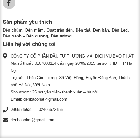
Sản phẩm yêu thích
Đèn chùm
Đèn mâm
Quạt trần đèn
Đèn thả
Đèn bàn
Đèn Led
Đèn tranh – Đèn gương
Đèn tường
Liên hệ với chúng tôi
CÔNG TY CỔ PHẦN ĐẦU TƯ THƯƠNG MẠI DỊCH VỤ BẢO PHÁT
Mã số thuế : 0107008114 cấp ngày 28/09/2015 tại sở KHĐT TP Hà
Nội
Trụ sở : Thôn Gia Lương, Xã Việt Hùng, Huyện Đông Anh, Thành
phố Hà Nội, Việt Nam.
Showroom: 25 nguyễn xiển- thanh xuân – hà nội
Email:
denbaophat@gmail.com
0969586639
02466622455
denbaophat@gmail.com