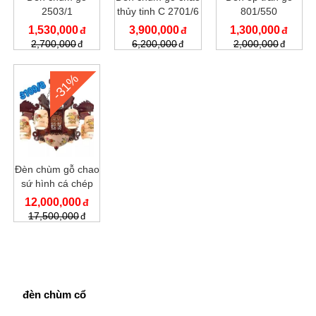
2503/1
thủy tinh C 2701/6
801/550
1,530,000
3,900,000
1,300,000
2,700,000
6,200,000
2,000,000
-31%
Đèn chùm gỗ chao
sứ hình cá chép
C3109/8
12,000,000
17,500,000
đèn chùm cổ