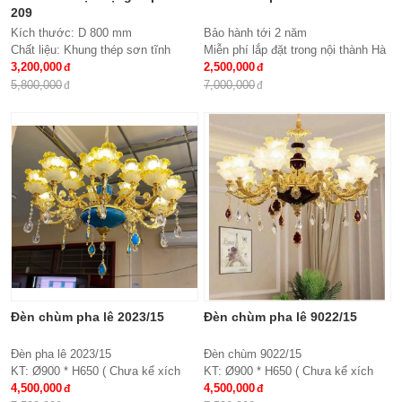
209
Kích thước: D 800 mm
Bảo hành tới 2 năm
Chất liệu: Khung thép sơn tĩnh
Miễn phí lắp đặt trong nội thành Hà
điện, meka, hạt pha lê
3,200,000
Nội
2,500,000
Đèn: Led siêu tiết kiệm điện đổi
Giao hàng toàn quốc
5,800,000
7,000,000
mầu 3 chế độ
Chất liệu: hợp kim, pha lê
Kích thước: Phi 900*H650, 15 tay
Đèn chùm pha lê 2023/15
Đèn chùm pha lê 9022/15
Đèn pha lê 2023/15
Đèn chùm 9022/15
KT: Ø900 * H650 ( Chưa kể xích
KT: Ø900 * H650 ( Chưa kể xích
treo )
4,500,000
treo )
4,500,000