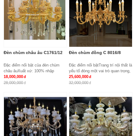
Ứng dụng: Hiệu Quả Cho Phòng
Khách, chung cư, nhà riêng, văn
phòng …
Đèn chùm châu âu C1761/12
Đèn chùm đồng C 8016/8
Đặc điểm nổi bật của đèn chùm
Đặc điểm nổi bậtTrang trí nội thất là
châu âuXuất xứ: 100% nhập
yếu tố đóng một vai trò quan trọng,
khẩuKích thước: Phi 950 x
18,000,000
đem lại những giá trị thực sự cho
25,600,000
H500Loại bóng sử dụng: Nến E14
cả căn hộ của gia...
28,000,000
32,000,000
x15Ứng dụng: Phòng...