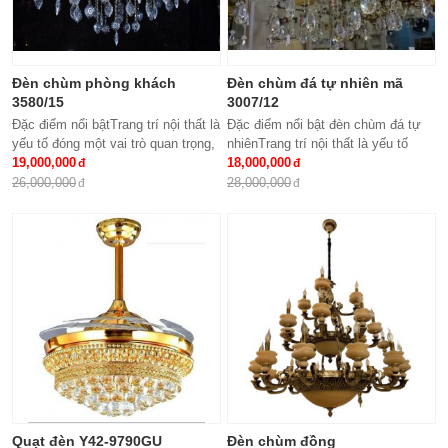
Đèn chùm phòng khách
Đèn chùm đá tự nhiên mã
3580/15
3007/12
Đặc điểm nổi bậtTrang trí nội thất là
Đặc điểm nổi bật đèn chùm đá tự
yếu tố đóng một vai trò quan trọng,
nhiênTrang trí nội thất là yếu tố
đem lại những giá trị thực sự cho
19,000,000
đóng một vai trò quan trọng, đem lại
18,000,000
cả căn hộ của gia...
những giá trị thực sự cho cả...
26,000,000
28,000,000
Quạt đèn Y42-9790GU
Đèn chùm đồng