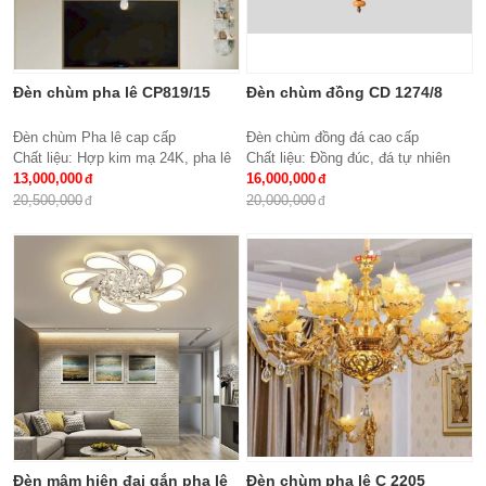
Đèn chùm pha lê CP819/15
Đèn chùm đồng CD 1274/8
Đèn chùm Pha lê cap cấp
Đèn chùm đồng đá cao cấp
Chất liệu: Hợp kim mạ 24K, pha lê
Chất liệu: Đồng đúc, đá tự nhiên
K9 cao cấp
13,000,000
cao cấp
16,000,000
Số lượng tay : 15 tay
KT: Ø850 * H600
20,500,000
20,000,000
KT: Ø950*600 mm
Bóng đèn: 8 bóng Bóng led tiết
Bóng đèn: Bóng led tiết kiệm điện
kiệm điện E27*8
E14*15
Bảo hành: 2 năm
Bảo hành: 2 năm
Đèn mâm hiện đại gắn pha lê
Đèn chùm pha lê C 2205