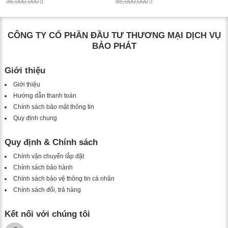
Số lượng tay : 15 tay
Số lượng tay : 24 tay
36,000,000
85,000,000
KT: Ø950*980 mm
KT: Ø1100*1500 mm
Bóng đèn: Bóng led tiết kiệm điện
Bóng đèn: Bóng led tiết kiệm điện
E14*15
E14*24
CÔNG TY CỔ PHẦN ĐẦU TƯ THƯƠNG MẠI DỊCH VỤ
Bảo hành: 2 năm
Bảo hành: 2 năm
BẢO PHÁT
Giới thiệu
Giới thiệu
Hướng dẫn thanh toán
Chính sách bảo mật thông tin
Quy định chung
Quy định & Chính sách
Chính vận chuyển lắp đặt
Chính sách bảo hành
Chính sách bảo vệ thông tin cá nhân
Chính sách đổi, trả hàng
Kết nối với chúng tôi