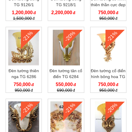
TG 9126/1
TG 9218/1
thiên thần cực đẹp
1,200,000
2,200,000
750,000
1,500,000
950,000
-21%
-20%
-21%
Đèn tường thiên
Đèn tường tân cổ
Đèn tường cổ điển
nga TG 6286
điển TG 6284
hình bông hoa TG
6266
750,000
550,000
750,000
950,000
690,000
950,000
-21%
-21%
-20%