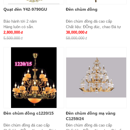
Quạt đèn Y42-9790GU
Đèn chùm đồng
Bảo hành tới 2 năm
Đèn chùm đồng đá cao cấp
Hàng luôn có sẵn.
Chất liệu: ĐỒng đúc, chao Đá tự
2,800,000
nhiên
38,000,000
Số lượng tay : 24 tay
5,500,000
58,000,000
KT: Ø1100*1100 mm
Bóng đèn: Bóng led tiết kiệm điện
E14*24
Bảo hành: 2 năm
Đèn chùm đồng c1220/15
Đèn chùm đồng mạ vàng
C1259/24
Đèn chùm đồng đá cao cấp
Đèn chùm đồng đá cao cấp