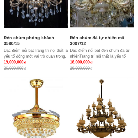
Đèn chùm phòng khách
Đèn chùm đá tự nhiên mã
3580/15
3007/12
Đặc điểm nổi bậtTrang trí nội thất là
Đặc điểm nổi bật đèn chùm đá tự
yếu tố đóng một vai trò quan trọng,
nhiênTrang trí nội thất là yếu tố
đem lại những giá trị thực sự cho
19,000,000
đóng một vai trò quan trọng, đem lại
18,000,000
cả căn hộ của gia...
những giá trị thực sự cho cả...
26,000,000
28,000,000