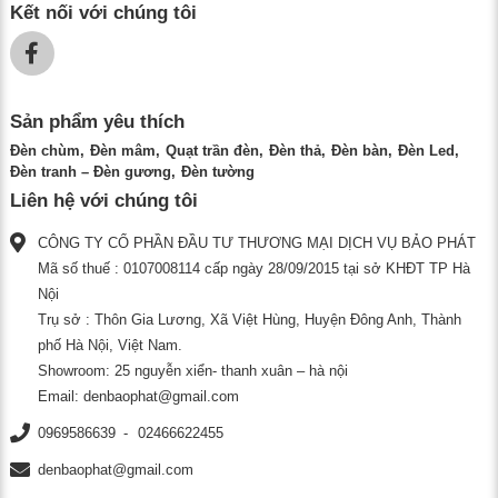
Kết nối với chúng tôi
Sản phẩm yêu thích
Đèn chùm
Đèn mâm
Quạt trần đèn
Đèn thả
Đèn bàn
Đèn Led
Đèn tranh – Đèn gương
Đèn tường
Liên hệ với chúng tôi
CÔNG TY CỔ PHẦN ĐẦU TƯ THƯƠNG MẠI DỊCH VỤ BẢO PHÁT
Mã số thuế : 0107008114 cấp ngày 28/09/2015 tại sở KHĐT TP Hà
Nội
Trụ sở : Thôn Gia Lương, Xã Việt Hùng, Huyện Đông Anh, Thành
phố Hà Nội, Việt Nam.
Showroom: 25 nguyễn xiển- thanh xuân – hà nội
Email:
denbaophat@gmail.com
0969586639
02466622455
denbaophat@gmail.com