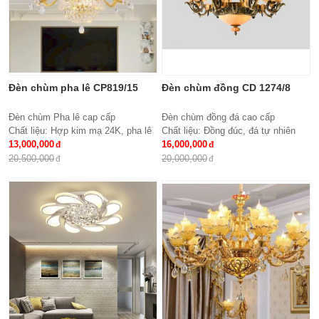
Đèn chùm pha lê CP819/15
Đèn chùm đồng CD 1274/8
Đèn chùm Pha lê cap cấp
Đèn chùm đồng đá cao cấp
Chất liệu: Hợp kim mạ 24K, pha lê
Chất liệu: Đồng đúc, đá tự nhiên
K9 cao cấp
13,000,000
cao cấp
16,000,000
Số lượng tay : 15 tay
KT: Ø850 * H600
20,500,000
20,000,000
KT: Ø950*600 mm
Bóng đèn: 8 bóng Bóng led tiết
Bóng đèn: Bóng led tiết kiệm điện
kiệm điện E27*8
E14*15
Bảo hành: 2 năm
Bảo hành: 2 năm