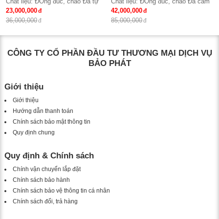
Chất liệu: ĐỒng đúc, chao Đá tự
Chất liệu: ĐỒng đúc, chao Đá cẩm
nhiên
23,000,000
thạch trắng tự nhiên
42,000,000
Số lượng tay : 15 tay
Số lượng tay : 24 tay
36,000,000
85,000,000
KT: Ø950*980 mm
KT: Ø1100*1500 mm
Bóng đèn: Bóng led tiết kiệm điện
Bóng đèn: Bóng led tiết kiệm điện
E14*15
E14*24
CÔNG TY CỔ PHẦN ĐẦU TƯ THƯƠNG MẠI DỊCH VỤ
Bảo hành: 2 năm
Bảo hành: 2 năm
BẢO PHÁT
Giới thiệu
Giới thiệu
Hướng dẫn thanh toán
Chính sách bảo mật thông tin
Quy định chung
Quy định & Chính sách
Chính vận chuyển lắp đặt
Chính sách bảo hành
Chính sách bảo vệ thông tin cá nhân
Chính sách đổi, trả hàng