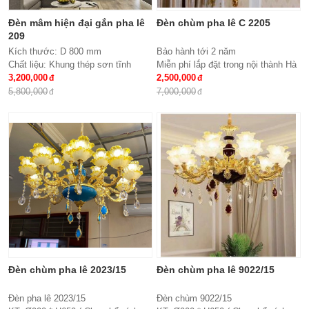
Đèn mâm hiện đại gắn pha lê
Đèn chùm pha lê C 2205
209
Kích thước: D 800 mm
Bảo hành tới 2 năm
Chất liệu: Khung thép sơn tĩnh
Miễn phí lắp đặt trong nội thành Hà
điện, meka, hạt pha lê
3,200,000
Nội
2,500,000
Đèn: Led siêu tiết kiệm điện đổi
Giao hàng toàn quốc
5,800,000
7,000,000
mầu 3 chế độ
Chất liệu: hợp kim, pha lê
Kích thước: Phi 900*H650, 15 tay
Đèn chùm pha lê 2023/15
Đèn chùm pha lê 9022/15
Đèn pha lê 2023/15
Đèn chùm 9022/15