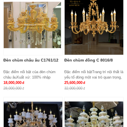
Điều khiển từ xa: Đi kèm nhiều chế
độ
Ứng dụng: Hiệu Quả Cho Phòng
Khách, chung cư, nhà riêng, văn
phòng …
Đèn chùm châu âu C1761/12
Đèn chùm đồng C 8016/8
Đặc điểm nổi bật của đèn chùm
Đặc điểm nổi bậtTrang trí nội thất là
châu âuXuất xứ: 100% nhập
yếu tố đóng một vai trò quan trọng,
khẩuKích thước: Phi 950 x
18,000,000
đem lại những giá trị thực sự cho
25,600,000
H500Loại bóng sử dụng: Nến E14
cả căn hộ của gia...
28,000,000
32,000,000
x15Ứng dụng: Phòng...