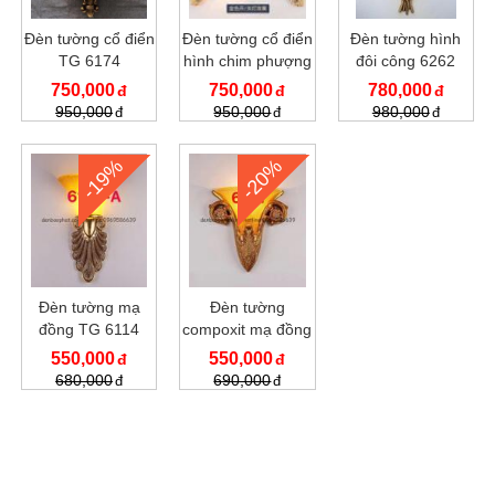
Đèn tường cổ điển
Đèn tường cổ điển
Đèn tường hình
TG 6174
hình chim phượng
đôi công 6262
mạ đồng 6257
750,000
750,000
780,000
950,000
950,000
980,000
-19%
-20%
Đèn tường mạ
Đèn tường
đồng TG 6114
compoxit mạ đồng
6151
550,000
550,000
680,000
690,000