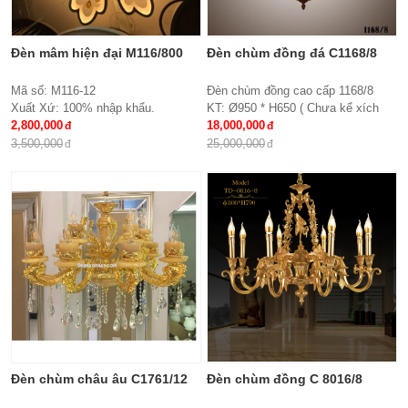
Đèn mâm hiện đại M116/800
Đèn chùm đồng đá C1168/8
Mã số: M116-12
Đèn chùm đồng cao cấp 1168/8
Xuất Xứ: 100% nhập khẩu.
KT: Ø950 * H650 ( Chưa kể xích
Thiết kế: Đèn mâm Led tròn
2,800,000
treo )
18,000,000
Kích thước: Ø800x H 150 mm
Bóng đèn: E27*8
3,500,000
25,000,000
Loại bóng sử dụng: Led SMD 3 đổi
Bảo hành: 2 năm
mầu
Điều khiển từ xa: Đi kèm nhiều chế
độ
Ứng dụng: Hiệu Quả Cho Phòng
Khách, chung cư, nhà riêng, văn
phòng …
Đèn chùm châu âu C1761/12
Đèn chùm đồng C 8016/8