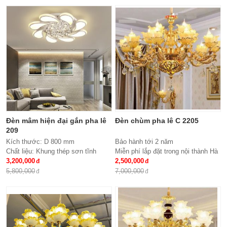
Bóng đèn: Bóng led tiết kiệm điện
kiệm điện E27*8
E14*15
Bảo hành: 2 năm
Bảo hành: 2 năm
Đèn mâm hiện đại gắn pha lê
Đèn chùm pha lê C 2205
209
Kích thước: D 800 mm
Bảo hành tới 2 năm
Chất liệu: Khung thép sơn tĩnh
Miễn phí lắp đặt trong nội thành Hà
điện, meka, hạt pha lê
3,200,000
Nội
2,500,000
Đèn: Led siêu tiết kiệm điện đổi
Giao hàng toàn quốc
5,800,000
7,000,000
mầu 3 chế độ
Chất liệu: hợp kim, pha lê
Kích thước: Phi 900*H650, 15 tay