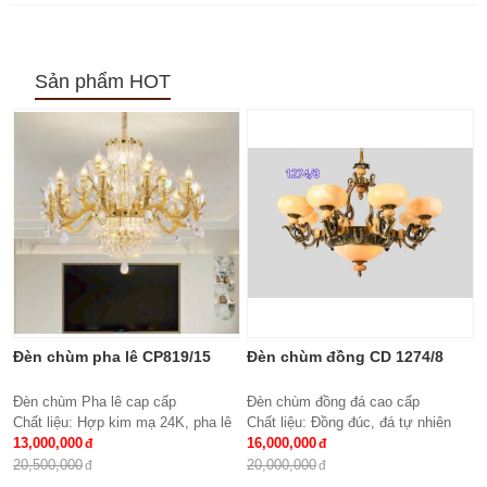
Sản phẩm HOT
Đèn chùm pha lê CP819/15
Đèn chùm đồng CD 1274/8
Đèn chùm Pha lê cap cấp
Đèn chùm đồng đá cao cấp
Chất liệu: Hợp kim mạ 24K, pha lê
Chất liệu: Đồng đúc, đá tự nhiên
K9 cao cấp
13,000,000
cao cấp
16,000,000
Số lượng tay : 15 tay
KT: Ø850 * H600
20,500,000
20,000,000
KT: Ø950*600 mm
Bóng đèn: 8 bóng Bóng led tiết