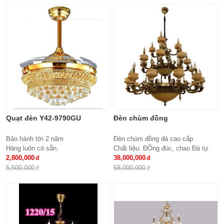
Quạt đèn Y42-9790GU
Đèn chùm đồng
Bảo hành tới 2 năm
Đèn chùm đồng đá cao cấp
Hàng luôn có sẵn.
Chất liệu: ĐỒng đúc, chao Đá tự
2,800,000
nhiên
38,000,000
Số lượng tay : 24 tay
5,500,000
58,000,000
KT: Ø1100*1100 mm
Bóng đèn: Bóng led tiết kiệm điện
E14*24
Bảo hành: 2 năm