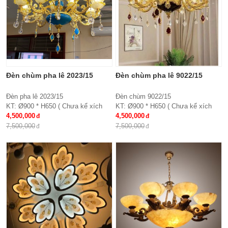
Đèn chùm pha lê 2023/15
Đèn chùm pha lê 9022/15
Đèn pha lê 2023/15
Đèn chùm 9022/15
KT: Ø900 * H650 ( Chưa kể xích
KT: Ø900 * H650 ( Chưa kể xích
treo )
4,500,000
treo )
4,500,000
Bóng đèn: E27*15
Chất liệu: Hợp kim, chao thủy tinh,
7,500,000
7,500,000
Chất liệu: Tay hợp kim, chao thủy
pha lê
tinh đính hạt pha lê
Bóng đèn: E27*15
Bảo hành: 2 năm
Bảo hành: 2 năm