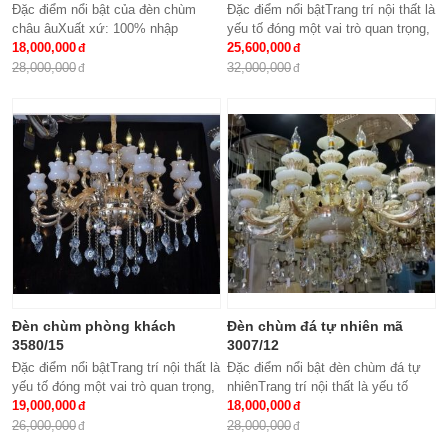
Đặc điểm nổi bật của đèn chùm
Đặc điểm nổi bậtTrang trí nội thất là
châu âuXuất xứ: 100% nhập
yếu tố đóng một vai trò quan trọng,
khẩuKích thước: Phi 950 x
18,000,000
đem lại những giá trị thực sự cho
25,600,000
H500Loại bóng sử dụng: Nến E14
cả căn hộ của gia...
28,000,000
32,000,000
x15Ứng dụng: Phòng...
Đèn chùm phòng khách
Đèn chùm đá tự nhiên mã
3580/15
3007/12
Đặc điểm nổi bậtTrang trí nội thất là
Đặc điểm nổi bật đèn chùm đá tự
yếu tố đóng một vai trò quan trọng,
nhiênTrang trí nội thất là yếu tố
đem lại những giá trị thực sự cho
19,000,000
đóng một vai trò quan trọng, đem lại
18,000,000
cả căn hộ của gia...
những giá trị thực sự cho cả...
26,000,000
28,000,000