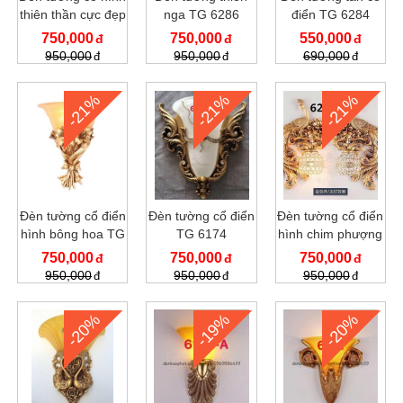
thiên thần cực đẹp
nga TG 6286
điển TG 6284
750,000
750,000
550,000
950,000
950,000
690,000
-21%
-21%
-21%
Đèn tường cổ điển
Đèn tường cổ điển
Đèn tường cổ điển
hình bông hoa TG
TG 6174
hình chim phượng
6266
mạ đồng 6257
750,000
750,000
750,000
950,000
950,000
950,000
-20%
-19%
-20%