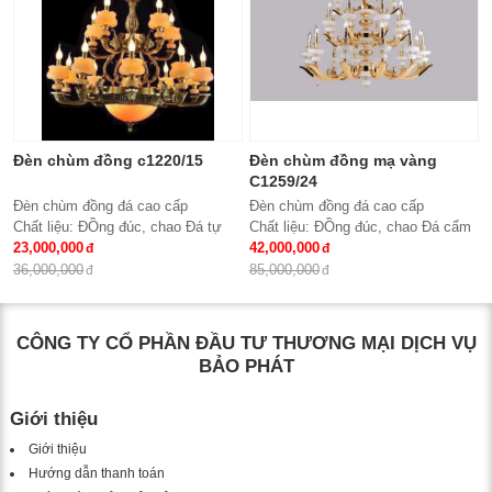
Đèn chùm đồng c1220/15
Đèn chùm đồng mạ vàng
C1259/24
Đèn chùm đồng đá cao cấp
Đèn chùm đồng đá cao cấp
Chất liệu: ĐỒng đúc, chao Đá tự
Chất liệu: ĐỒng đúc, chao Đá cẩm
nhiên
23,000,000
thạch trắng tự nhiên
42,000,000
Số lượng tay : 15 tay
Số lượng tay : 24 tay
36,000,000
85,000,000
KT: Ø950*980 mm
KT: Ø1100*1500 mm
Bóng đèn: Bóng led tiết kiệm điện
Bóng đèn: Bóng led tiết kiệm điện
E14*15
E14*24
CÔNG TY CỔ PHẦN ĐẦU TƯ THƯƠNG MẠI DỊCH VỤ
Bảo hành: 2 năm
Bảo hành: 2 năm
BẢO PHÁT
Giới thiệu
Giới thiệu
Hướng dẫn thanh toán