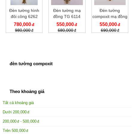
Đèn tường hình
Đèn tường mạ
Đèn tường
đôi công 6262
đồng TG 6114
compoxit mạ đồng
6151
780,000
550,000
550,000
980,000
680,000
690,000
đèn tường compoxit
Theo khoảng giá
Tất cả khoảng giá
Dưới
200,000
200,000
-
500,000
Trên
500,000