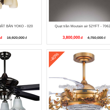
ẬT BẢN YOKO - 020
Quạt trần Moutain air 52YFT - 706
3,800,000
16,920,000
4,750,000
-40%