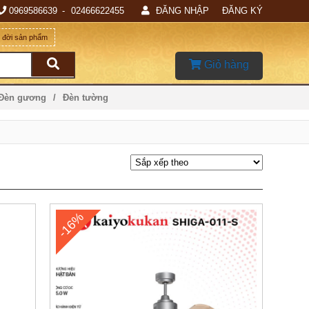
0969586639
02466622455
ĐĂNG NHẬP
ĐĂNG KÝ
g đời sản phẩm
Giỏ hàng
 Đèn gương
Đèn tường
-16%