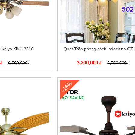
Kaiyo KiKU 3310
Quạt Trần phong cách indochina QT
3,200,000
9,500,000
6,500,000
-16%