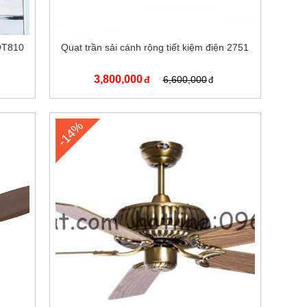
 QT810
Quạt trần sải cánh rộng tiết kiệm điện 2751
3,800,000
6,600,000
-14%