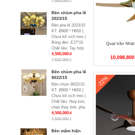
Chất liệu: hợp kim,
7,000,000
pha lê
Kích thước: Phi
Đèn chùm pha lê
900*H650, 15 tay
2023/15
Đèn pha lê 2023/15
KT: Ø900 * H650 (
Chưa kể xích treo )
Bóng đèn: E27*15
Quạt trần Nhậ
Chất liệu: Tay hợp
kim, chao thủy tinh
4,500,000
10,096,800
đính hạt pha lê
7,500,000
Bảo hành: 2 năm
Đèn chùm pha lê
-22%
9022/15
Đèn chùm 9022/15
KT: Ø900 * H650 (
Chưa kể xích treo )
Chất liệu: Hợp kim,
chao thủy tinh, pha
lê
4,500,000
Bóng đèn: E27*15
7,500,000
Bảo hành: 2 năm
Đèn mâm hiện