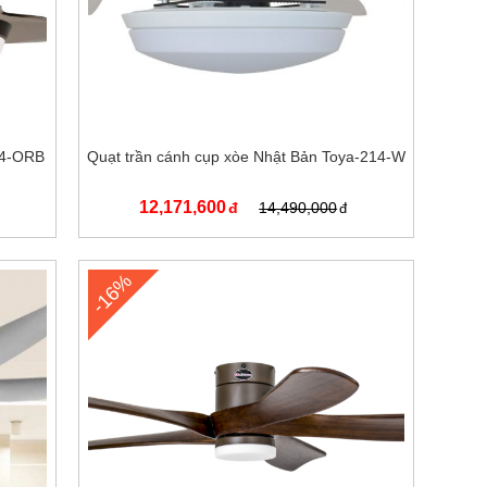
14-ORB
Quạt trần cánh cụp xòe Nhật Bản Toya-214-W
12,171,600
14,490,000
-16%