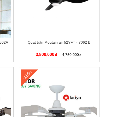
 502A
Quạt trần Moutain air 52YFT - 7062 B
3,800,000
4,750,000
-16%