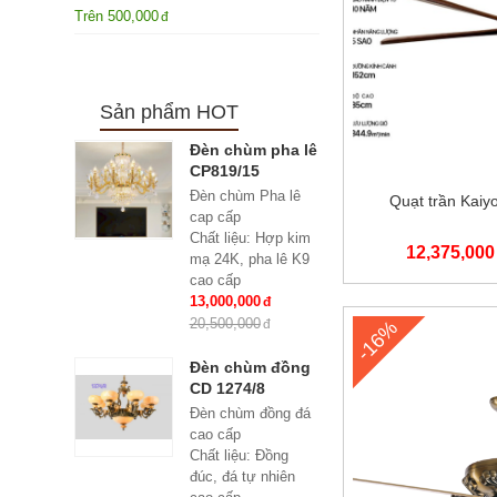
Trên
500,000
Sản phẩm HOT
Đèn chùm pha lê
CP819/15
Đèn chùm Pha lê
Quạt trần Kaiy
cap cấp
Chất liệu: Hợp kim
12,375,000
mạ 24K, pha lê K9
cao cấp
Số lượng tay : 15
13,000,000
tay
20,500,000
-16%
KT: Ø950*600 mm
Bóng đèn: Bóng led
Đèn chùm đồng
tiết kiệm điện
CD 1274/8
E14*15
Đèn chùm đồng đá
Bảo hành: 2 năm
cao cấp
Chất liệu: Đồng
đúc, đá tự nhiên