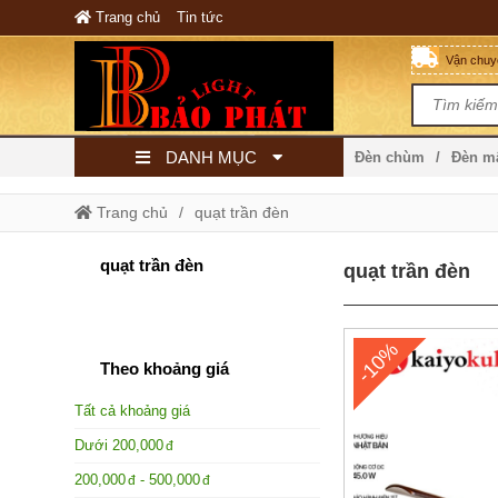
Trang chủ
Tin tức
Vận chuyể
DANH MỤC
Đèn chùm
Đèn 
Trang chủ
quạt trần đèn
quạt trần đèn
quạt trần đèn
-10%
Theo khoảng giá
Tất cả khoảng giá
Dưới
200,000
200,000
-
500,000