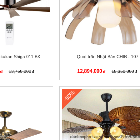
okukan Shiga 011 BK
Quạt trần Nhật Bản CHIB - 107
12,894,000
13,750,000
15,350,000
-50%