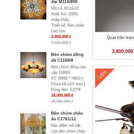
đại M116/800
Mã số: M116-12
Xuất Xứ: 100%
nhập khẩu.
Thiết kế: Đèn mâm
Led tròn
Kích thước: Ø800x
2,800,000
Quạt trần tran
H 150 mm
3,500,000
Loại bóng sử dụng:
3,800,000
Led SMD 3 đổi mầu
Đèn chùm đồng
Điều khiển từ xa: Đi
đá C1168/8
kèm nhiều chế độ
Đèn chùm đồng cao
Ứng dụng: Hiệu
-16%
cấp 1168/8
Quả Cho Phòng
KT: Ø950 * H650 (
Khách, chung cư,
Chưa kể xích treo )
nhà riêng, văn
Bóng đèn: E27*8
phòng …
Bảo hành: 2 năm
18,000,000
25,000,000
Đèn chùm châu
âu C1761/12
Đặc điểm nổi bật
của đèn chùm châu