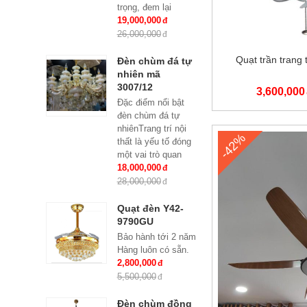
trọng, đem lại
những giá trị thực
19,000,000
sự cho cả căn hộ
26,000,000
của gia...
Quạt trần trang 
Đèn chùm đá tự
nhiên mã
3007/12
3,600,000
Đặc điểm nổi bật
đèn chùm đá tự
nhiênTrang trí nội
-42%
thất là yếu tố đóng
một vai trò quan
trọng, đem lại
18,000,000
những giá trị thực
28,000,000
sự cho cả...
Quạt đèn Y42-
9790GU
Bảo hành tới 2 năm
Hàng luôn có sẵn.
2,800,000
5,500,000
Đèn chùm đồng