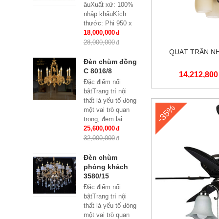
âuXuất xứ: 100%
nhập khẩuKích
thước: Phi 950 x
H500Loại bóng sử
18,000,000
dụng: Nến E14
28,000,000
x15Ứng dụng:
QUẠT TRẦN NH
Phòng...
Đèn chùm đồng
C 8016/8
14,212,800
Đặc điểm nổi
bậtTrang trí nội
thất là yếu tố đóng
-35%
một vai trò quan
trọng, đem lại
những giá trị thực
25,600,000
sự cho cả căn hộ
32,000,000
của gia...
Đèn chùm
phòng khách
3580/15
Đặc điểm nổi
bậtTrang trí nội
thất là yếu tố đóng
một vai trò quan