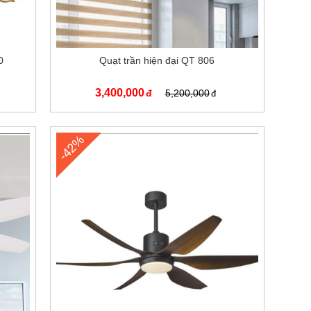
0
Quạt trần hiện đại QT 806
3,400,000
5,200,000
-42%