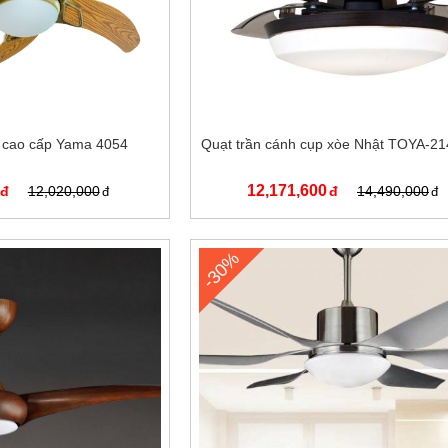
t cao cấp Yama 4054
Quạt trần cánh cụp xòe Nhật TOYA-2
12,171,600
12,020,000
14,490,000
-30%