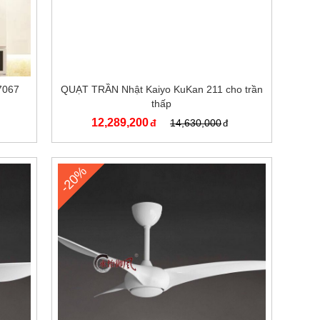
 7067
QUẠT TRẦN Nhật Kaiyo KuKan 211 cho trần
thấp
12,289,200
14,630,000
-20%