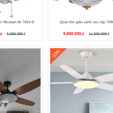
trí Moutain Air 7054 Đ
Quạt trần giấu cánh cao cấp 708
6,800,000
5,600,000
11,500,000
-33%