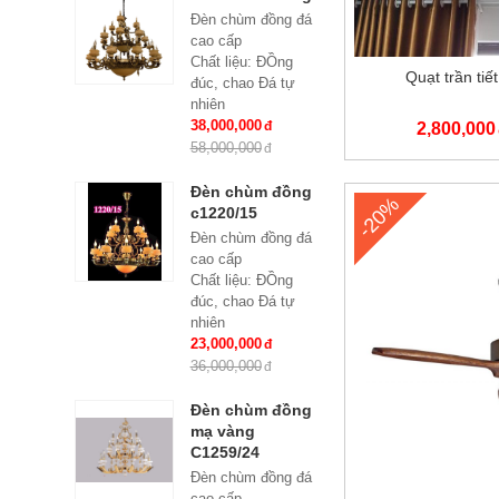
Đèn chùm đồng đá
cao cấp
Chất liệu: ĐỒng
Quạt trần tiế
đúc, chao Đá tự
nhiên
Số lượng tay : 24
38,000,000
2,800,000
tay
58,000,000
KT: Ø1100*1100
mm
Đèn chùm đồng
-20%
Bóng đèn: Bóng led
c1220/15
tiết kiệm điện
Đèn chùm đồng đá
E14*24
cao cấp
Bảo hành: 2 năm
Chất liệu: ĐỒng
đúc, chao Đá tự
nhiên
Số lượng tay : 15
23,000,000
tay
36,000,000
KT: Ø950*980 mm
Bóng đèn: Bóng led
Đèn chùm đồng
tiết kiệm điện
mạ vàng
E14*15
C1259/24
Bảo hành: 2 năm
Đèn chùm đồng đá
cao cấp