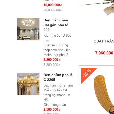
cao cấp
KT: Ø850 * H600
16,000,000
Bóng đèn: 8 bóng
20,000,000
Bóng led tiết kiệm
điện E27*8
Đèn mâm hiện
Bảo hành: 2 năm
đại gắn pha lê
209
Kích thước: D 800
mm
QUẠT TRẦN 
Chất liệu: Khung
thép sơn tĩnh điện,
7,960,000
meka, hạt pha lê
Đèn: Led siêu tiết
3,200,000
kiệm điện đổi mầu 3
5,800,000
chế độ
-16%
Đèn chùm pha lê
C 2205
Bảo hành tới 2 năm
Miễn phí lắp đặt
trong nội thành Hà
Nội
Giao hàng toàn
quốc
2,500,000