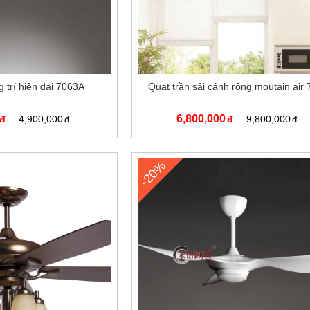
g trí hiện đại 7063A
Quạt trần sải cánh rộng moutain air
6,800,000
4,900,000
9,800,000
-20%