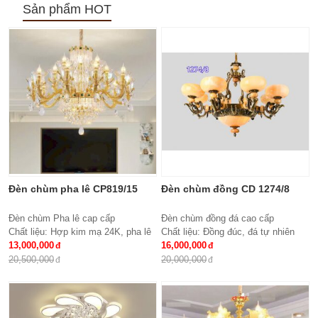
Sản phẩm HOT
Đèn chùm pha lê CP819/15
Đèn chùm đồng CD 1274/8
Đèn chùm Pha lê cap cấp
Đèn chùm đồng đá cao cấp
Chất liệu: Hợp kim mạ 24K, pha lê
Chất liệu: Đồng đúc, đá tự nhiên
K9 cao cấp
13,000,000
cao cấp
16,000,000
Số lượng tay : 15 tay
KT: Ø850 * H600
20,500,000
20,000,000
KT: Ø950*600 mm
Bóng đèn: 8 bóng Bóng led tiết
Bóng đèn: Bóng led tiết kiệm điện
kiệm điện E27*8
E14*15
Bảo hành: 2 năm
Bảo hành: 2 năm