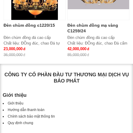
Đèn chùm đồng c1220/15
Đèn chùm đồng mạ vàng
C1259/24
Đèn chùm đồng đá cao cấp
Đèn chùm đồng đá cao cấp
Chất liệu: ĐỒng đúc, chao Đá tự
Chất liệu: ĐỒng đúc, chao Đá cẩm
nhiên
23,000,000
thạch trắng tự nhiên
42,000,000
Số lượng tay : 15 tay
Số lượng tay : 24 tay
36,000,000
85,000,000
KT: Ø950*980 mm
KT: Ø1100*1500 mm
Bóng đèn: Bóng led tiết kiệm điện
Bóng đèn: Bóng led tiết kiệm điện
E14*15
E14*24
CÔNG TY CỔ PHẦN ĐẦU TƯ THƯƠNG MẠI DỊCH VỤ
Bảo hành: 2 năm
Bảo hành: 2 năm
BẢO PHÁT
Giới thiệu
Giới thiệu
Hướng dẫn thanh toán
Chính sách bảo mật thông tin
Quy định chung