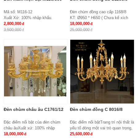
Mã số: M116-12
Đèn chùm đồng cao cấp 1168/8
Xuất Xứ: 100% nhập khẩu.
KT: Ø950 * H650 ( Chưa kể xích
Thiết kế: Đèn mâm Led tròn
2,800,000
treo )
18,000,000
Kích thước: Ø800x H 150 mm
Bóng đèn: E27*8
3,500,000
25,000,000
Loại bóng sử dụng: Led SMD 3 đổi
Bảo hành: 2 năm
mầu
Điều khiển từ xa: Đi kèm nhiều chế
độ
Ứng dụng: Hiệu Quả Cho Phòng
Khách, chung cư, nhà riêng, văn
phòng …
Đèn chùm châu âu C1761/12
Đèn chùm đồng C 8016/8
Đặc điểm nổi bật của đèn chùm
Đặc điểm nổi bậtTrang trí nội thất là
châu âuXuất xứ: 100% nhập
yếu tố đóng một vai trò quan trọng,
khẩuKích thước: Phi 950 x
18,000,000
đem lại những giá trị thực sự cho
25,600,000