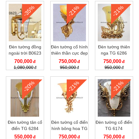
-35%
-21%
-21%
Đèn tường đồng
Đèn tường cổ hình
Đèn tường thiên
ngoài trời B0623
thiên thần cực đẹp
nga TG 6286
700,000
750,000
750,000
1,080,000
950,000
950,000
-20%
-21%
-21%
Đèn tường tân cổ
Đèn tường cổ điển
Đèn tường cổ điển
điển TG 6284
hình bông hoa TG
TG 6174
6266
550,000
750,000
750,000