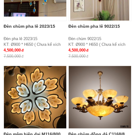
Đèn chùm pha lê 2023/15
Đèn chùm pha lê 9022/15
Đèn pha lê 2023/15
Đèn chùm 9022/15
KT: Ø900 * H650 ( Chưa kể xích
KT: Ø900 * H650 ( Chưa kể xích
treo )
4,500,000
treo )
4,500,000
Bóng đèn: E27*15
Chất liệu: Hợp kim, chao thủy tinh,
7,500,000
7,500,000
Chất liệu: Tay hợp kim, chao thủy
pha lê
tinh đính hạt pha lê
Bóng đèn: E27*15
Bảo hành: 2 năm
Bảo hành: 2 năm
Đèn mâm hiện đại M116/800
Đèn chùm đồng đá C1168/8