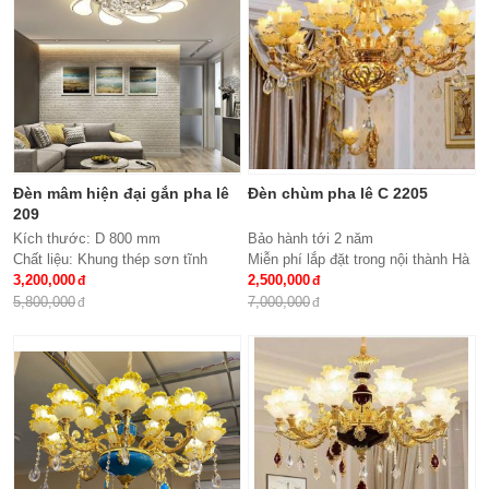
Đèn mâm hiện đại gắn pha lê
Đèn chùm pha lê C 2205
209
Kích thước: D 800 mm
Bảo hành tới 2 năm
Chất liệu: Khung thép sơn tĩnh
Miễn phí lắp đặt trong nội thành Hà
điện, meka, hạt pha lê
3,200,000
Nội
2,500,000
Đèn: Led siêu tiết kiệm điện đổi
Giao hàng toàn quốc
5,800,000
7,000,000
mầu 3 chế độ
Chất liệu: hợp kim, pha lê
Kích thước: Phi 900*H650, 15 tay