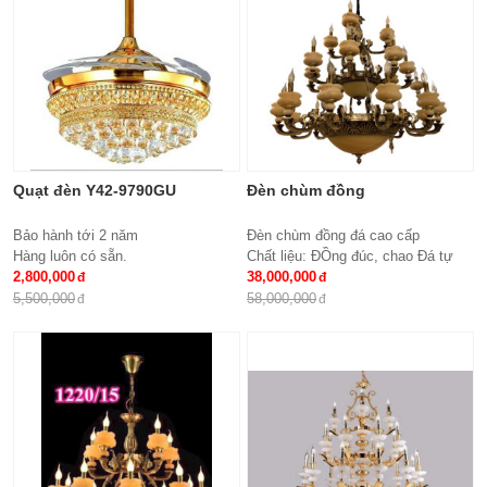
Quạt đèn Y42-9790GU
Đèn chùm đồng
Bảo hành tới 2 năm
Đèn chùm đồng đá cao cấp
Hàng luôn có sẵn.
Chất liệu: ĐỒng đúc, chao Đá tự
2,800,000
nhiên
38,000,000
Số lượng tay : 24 tay
5,500,000
58,000,000
KT: Ø1100*1100 mm
Bóng đèn: Bóng led tiết kiệm điện
E14*24
Bảo hành: 2 năm