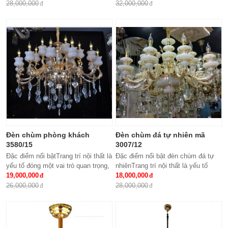
H500Loại bóng sử dụng: Nến E14
cả căn hộ của gia...
28,000,000
32,000,000
x15Ứng dụng: Phòng...
Đèn chùm phòng khách
Đèn chùm đá tự nhiên mã
3580/15
3007/12
Đặc điểm nổi bậtTrang trí nội thất là
Đặc điểm nổi bật đèn chùm đá tự
yếu tố đóng một vai trò quan trọng,
nhiênTrang trí nội thất là yếu tố
đem lại những giá trị thực sự cho
19,000,000
đóng một vai trò quan trọng, đem lại
18,000,000
cả căn hộ của gia...
những giá trị thực sự cho cả...
26,000,000
28,000,000