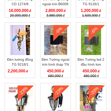
CD 1274/8
ngoài trời B6008
TG 9126/1
16,000,000
2,800,000
1,200,000
20,000,000
3,880,000
1,500,000
-6%
-6%
Đèn tường đồng
Đèn Tường ngoài
Đèn Tường led 2
TG 9218/1
trời hình tháp TN
đầu hình kim
302
cương TN301
2,200,000
450,000
450,000
480,000
480,000
-23%
-23%
-20%