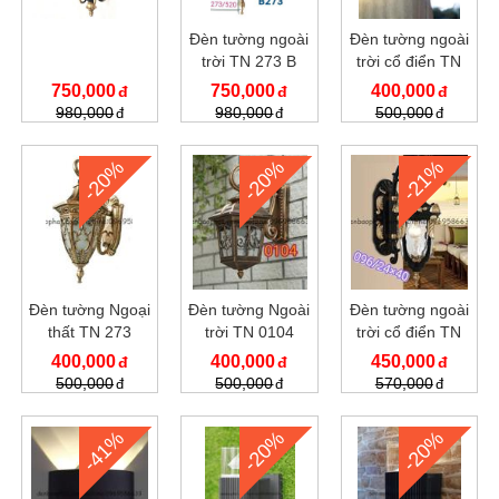
Đèn tường ngoài
Đèn tường ngoài
trời TN 273 B
trời cổ điển TN
273C
750,000
750,000
400,000
980,000
980,000
500,000
-20%
-20%
-21%
Đèn tường Ngoại
Đèn tường Ngoài
Đèn tường ngoài
thất TN 273
trời TN 0104
trời cổ điển TN
096
400,000
400,000
450,000
500,000
500,000
570,000
-41%
-20%
-20%