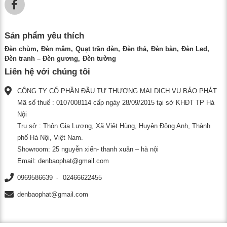
Sản phẩm yêu thích
Đèn chùm
Đèn mâm
Quạt trần đèn
Đèn thả
Đèn bàn
Đèn Led
Đèn tranh – Đèn gương
Đèn tường
Liên hệ với chúng tôi
CÔNG TY CỔ PHẦN ĐẦU TƯ THƯƠNG MẠI DỊCH VỤ BẢO PHÁT
Mã số thuế : 0107008114 cấp ngày 28/09/2015 tại sở KHĐT TP Hà
Nội
Trụ sở : Thôn Gia Lương, Xã Việt Hùng, Huyện Đông Anh, Thành
phố Hà Nội, Việt Nam.
Showroom: 25 nguyễn xiển- thanh xuân – hà nội
Email:
denbaophat@gmail.com
0969586639
02466622455
denbaophat@gmail.com