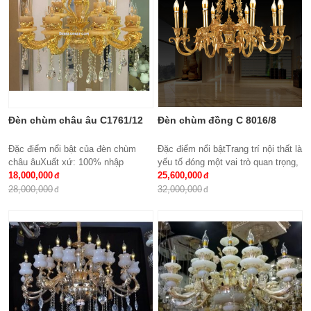
Ứng dụng: Hiệu Quả Cho Phòng
Khách, chung cư, nhà riêng, văn
phòng …
Đèn chùm châu âu C1761/12
Đèn chùm đồng C 8016/8
Đặc điểm nổi bật của đèn chùm
Đặc điểm nổi bậtTrang trí nội thất là
châu âuXuất xứ: 100% nhập
yếu tố đóng một vai trò quan trọng,
khẩuKích thước: Phi 950 x
18,000,000
đem lại những giá trị thực sự cho
25,600,000
H500Loại bóng sử dụng: Nến E14
cả căn hộ của gia...
28,000,000
32,000,000
x15Ứng dụng: Phòng...