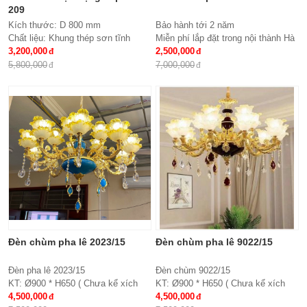
209
Kích thước: D 800 mm
Bảo hành tới 2 năm
Chất liệu: Khung thép sơn tĩnh
Miễn phí lắp đặt trong nội thành Hà
điện, meka, hạt pha lê
3,200,000
Nội
2,500,000
Đèn: Led siêu tiết kiệm điện đổi
Giao hàng toàn quốc
5,800,000
7,000,000
mầu 3 chế độ
Chất liệu: hợp kim, pha lê
Kích thước: Phi 900*H650, 15 tay
Đèn chùm pha lê 2023/15
Đèn chùm pha lê 9022/15
Đèn pha lê 2023/15
Đèn chùm 9022/15
KT: Ø900 * H650 ( Chưa kể xích
KT: Ø900 * H650 ( Chưa kể xích
treo )
4,500,000
treo )
4,500,000