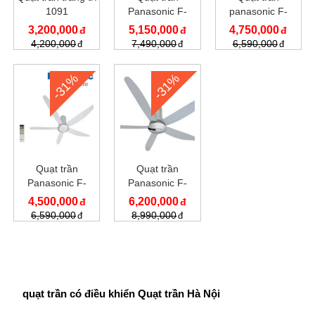
1091
Panasonic F-
panasonic F-
56PZM
60WWK
3,200,000
5,150,000
4,750,000
4,200,000
7,490,000
6,590,000
-31%
-31%
Quạt trần
Quạt trần
Panasonic F-
Panasonic F-
60TDN
60TAN
4,500,000
6,200,000
6,590,000
8,990,000
quạt trần có điều khiển Quạt trần Hà Nội