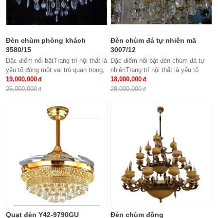
Đèn chùm phòng khách
Đèn chùm đá tự nhiên mã
3580/15
3007/12
Đặc điểm nổi bậtTrang trí nội thất là
Đặc điểm nổi bật đèn chùm đá tự
yếu tố đóng một vai trò quan trọng,
nhiênTrang trí nội thất là yếu tố
đem lại những giá trị thực sự cho
19,000,000
đóng một vai trò quan trọng, đem lại
18,000,000
cả căn hộ của gia...
những giá trị thực sự cho cả...
26,000,000
28,000,000
Quạt đèn Y42-9790GU
Đèn chùm đồng