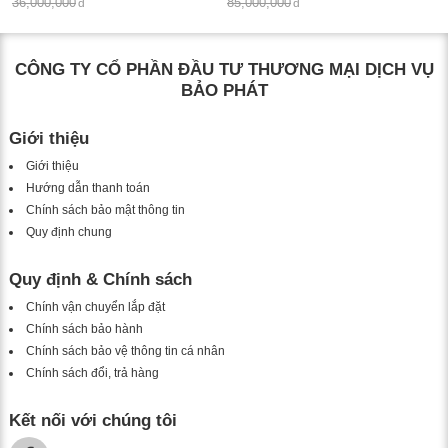
Số lượng tay : 15 tay
Số lượng tay : 24 tay
36,000,000
85,000,000
KT: Ø950*980 mm
KT: Ø1100*1500 mm
Bóng đèn: Bóng led tiết kiệm điện
Bóng đèn: Bóng led tiết kiệm điện
E14*15
E14*24
CÔNG TY CỔ PHẦN ĐẦU TƯ THƯƠNG MẠI DỊCH VỤ
Bảo hành: 2 năm
Bảo hành: 2 năm
BẢO PHÁT
Giới thiệu
Giới thiệu
Hướng dẫn thanh toán
Chính sách bảo mật thông tin
Quy định chung
Quy định & Chính sách
Chính vận chuyển lắp đặt
Chính sách bảo hành
Chính sách bảo vệ thông tin cá nhân
Chính sách đổi, trả hàng
Kết nối với chúng tôi