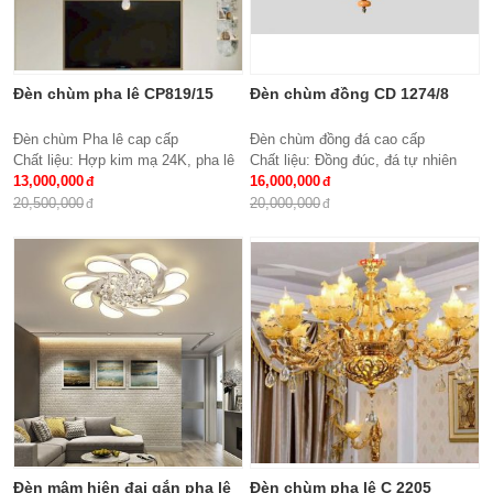
Đèn chùm pha lê CP819/15
Đèn chùm đồng CD 1274/8
Đèn chùm Pha lê cap cấp
Đèn chùm đồng đá cao cấp
Chất liệu: Hợp kim mạ 24K, pha lê
Chất liệu: Đồng đúc, đá tự nhiên
K9 cao cấp
13,000,000
cao cấp
16,000,000
Số lượng tay : 15 tay
KT: Ø850 * H600
20,500,000
20,000,000
KT: Ø950*600 mm
Bóng đèn: 8 bóng Bóng led tiết
Bóng đèn: Bóng led tiết kiệm điện
kiệm điện E27*8
E14*15
Bảo hành: 2 năm
Bảo hành: 2 năm
Đèn mâm hiện đại gắn pha lê
Đèn chùm pha lê C 2205