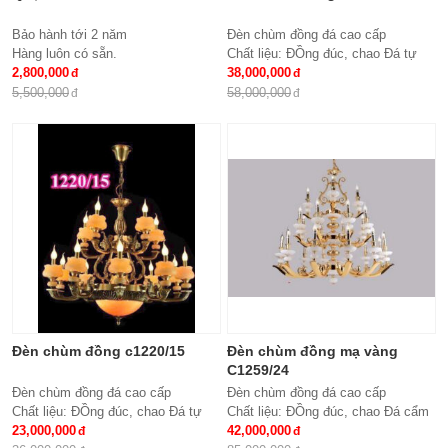
Bảo hành tới 2 năm
Đèn chùm đồng đá cao cấp
Hàng luôn có sẵn.
Chất liệu: ĐỒng đúc, chao Đá tự
2,800,000
nhiên
38,000,000
Số lượng tay : 24 tay
5,500,000
58,000,000
KT: Ø1100*1100 mm
Bóng đèn: Bóng led tiết kiệm điện
E14*24
Bảo hành: 2 năm
Đèn chùm đồng c1220/15
Đèn chùm đồng mạ vàng
C1259/24
Đèn chùm đồng đá cao cấp
Đèn chùm đồng đá cao cấp
Chất liệu: ĐỒng đúc, chao Đá tự
Chất liệu: ĐỒng đúc, chao Đá cẩm
nhiên
23,000,000
thạch trắng tự nhiên
42,000,000